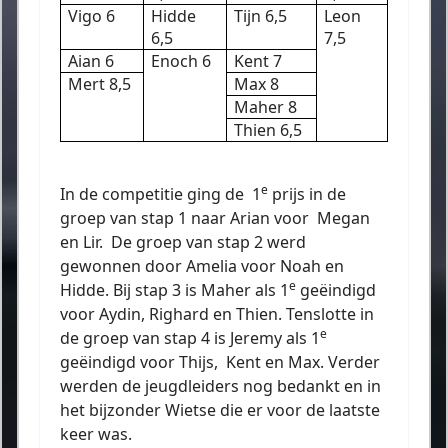
Vigo 6
Hidde
Tijn 6,5
Leon
6,5
7,5
Aian 6
Enoch 6
Kent 7
Mert 8,5
Max 8
Maher 8
Thien 6,5
e
In de competitie ging de
1
prijs in de
groep van stap 1 naar Arian voor
Megan
en Lir.
De groep van stap 2 werd
gewonnen door Amelia voor Noah en
e
Hidde. Bij stap 3 is Maher als 1
geëindigd
voor Aydin, Righard en Thien. Tenslotte in
e
de groep van stap 4 is Jeremy als 1
geëindigd voor Thijs,
Kent en Max. Verder
werden de jeugdleiders nog bedankt en in
het bijzonder Wietse die er voor de laatste
keer was.