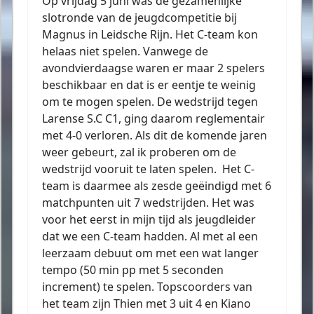
Op vrijdag 5 juni was de gezamenlijke
slotronde van de jeugdcompetitie bij
Magnus in Leidsche Rijn. Het C-team kon
helaas niet spelen. Vanwege de
avondvierdaagse waren er maar 2 spelers
beschikbaar en dat is er eentje te weinig
om te mogen spelen. De wedstrijd tegen
Larense S.C C1, ging daarom reglementair
met 4-0 verloren. Als dit de komende jaren
weer gebeurt, zal ik proberen om de
wedstrijd vooruit te laten spelen.
Het C-
team is daarmee als zesde geëindigd met 6
matchpunten uit 7 wedstrijden. Het was
voor het eerst in mijn tijd als jeugdleider
dat we een C-team hadden. Al met al een
leerzaam debuut om met een wat langer
tempo (50 min pp met 5 seconden
increment) te spelen. Topscoorders van
het team zijn Thien met 3 uit 4 en Kiano