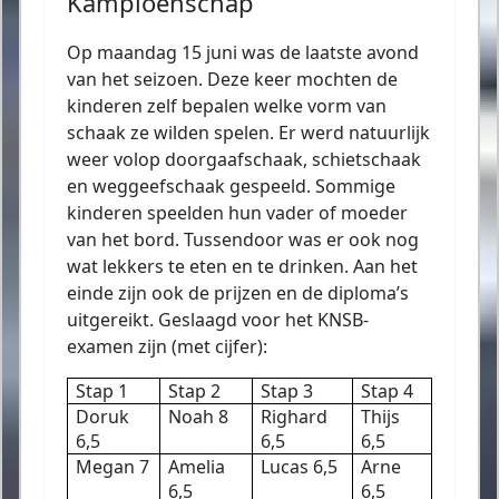
Kampioenschap
Op maandag 15 juni was de laatste avond
van het seizoen. Deze keer mochten de
kinderen zelf bepalen welke vorm van
schaak ze wilden spelen. Er werd natuurlijk
weer volop doorgaafschaak, schietschaak
en weggeefschaak gespeeld. Sommige
kinderen speelden hun vader of moeder
van het bord. Tussendoor was er ook nog
wat lekkers te eten en te drinken. Aan het
einde zijn ook de prijzen en de diploma’s
uitgereikt. Geslaagd voor het KNSB-
examen zijn (met cijfer):
Stap 1
Stap 2
Stap 3
Stap 4
Doruk
Noah 8
Righard
Thijs
6,5
6,5
6,5
Megan 7
Amelia
Lucas 6,5
Arne
6,5
6,5